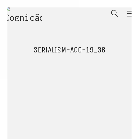
SERIALISM-AGO-19_36
ENTRE PARA O NOSSO
MEMBERS CLUB
E receba códigos promocionais para festas, free