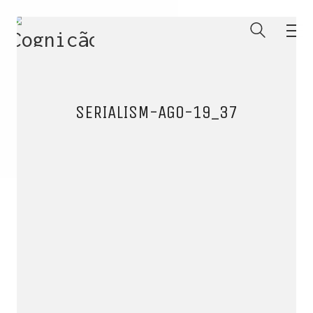
SERIALISM-AGO-19_37
ENTRE PARA O NOSSO
MEMBERS CLUB
E receba códigos promocionais para festas, free