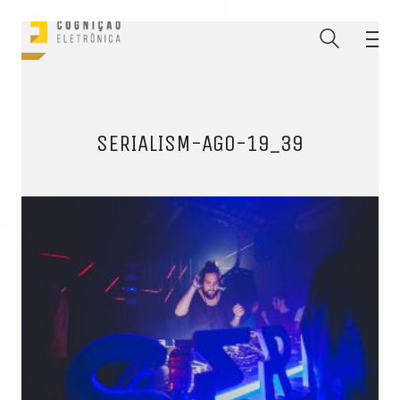
SERIALISM-AGO-19_39
ENTRE PARA O NOSSO
MEMBERS CLUB
E receba códigos promocionais para festas, free