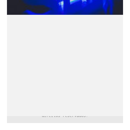
downloads e mais.
É grátis.
Cognição Eletrônica © Copyright 2020. Todos os
direitos reservados.