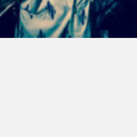
ENTRE PARA O NOSSO
MEMBERS CLUB
ceba códigos promocionais para festas, free downloads e 
É grátis.