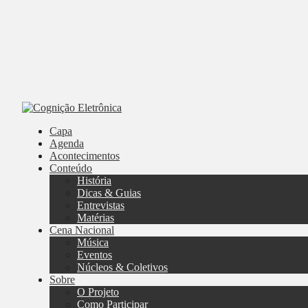
Capa
Agenda
Acontecimentos
Conteúdo
História
Dicas & Guias
Entrevistas
Matérias
Cena Nacional
Música
Eventos
Núcleos & Coletivos
Sobre
O Projeto
Como Participar