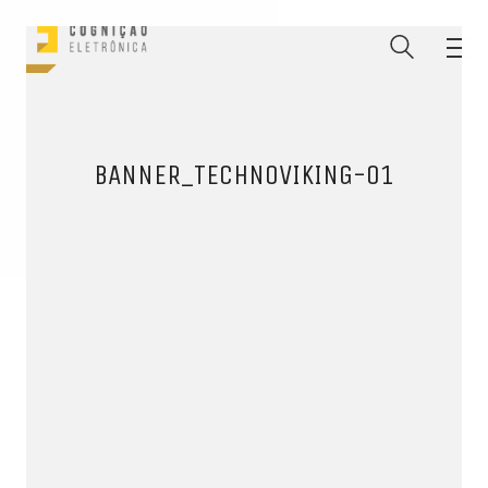
BANNER_TECHNOVIKING-01
ENTRE PARA O NOSSO
MEMBERS CLUB
E receba códigos promocionais para festas, free