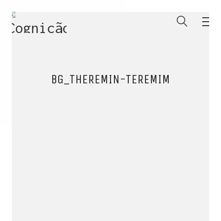
BG_THEREMIN-TEREMIM
ENTRE PARA O NOSSO
MEMBERS CLUB
E receba códigos promocionais para festas, free