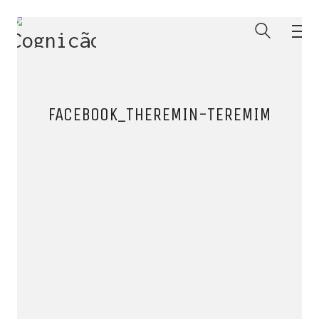
FACEBOOK_THEREMIN-TEREMIM
ENTRE PARA O NOSSO
MEMBERS CLUB
E receba códigos promocionais para festas, free