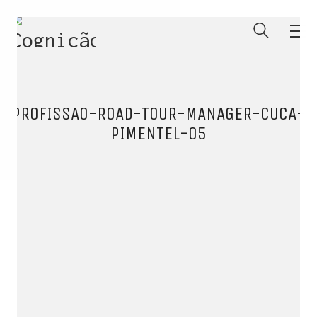
PROFISSAO-ROAD-TOUR-MANAGER-CUCA-
PIMENTEL-05
ENTRE PARA O NOSSO
MEMBERS CLUB
E receba códigos promocionais para festas, free