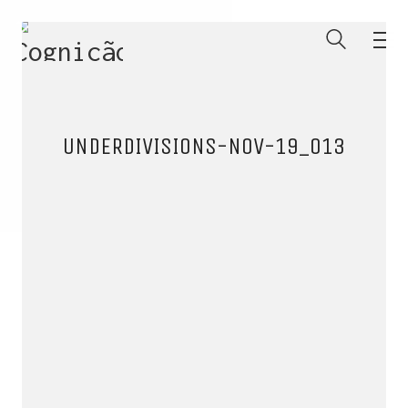
UNDERDIVISIONS-NOV-19_013
ENTRE PARA O NOSSO
MEMBERS CLUB
E receba códigos promocionais para festas, free