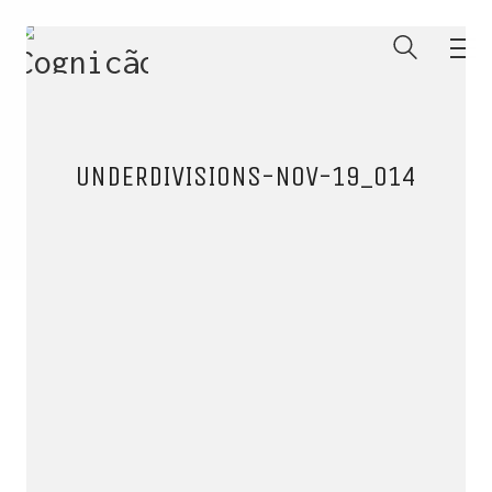
UNDERDIVISIONS-NOV-19_014
ENTRE PARA O NOSSO
MEMBERS CLUB
E receba códigos promocionais para festas, free