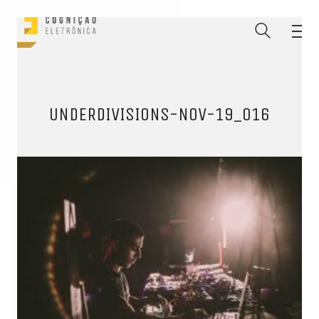
UNDERDIVISIONS-NOV-19_016
ENTRE PARA O NOSSO
MEMBERS CLUB
E receba códigos promocionais para festas, free