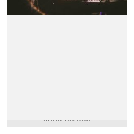
downloads e mais.
É grátis.
Cognição Eletrônica © Copyright 2020. Todos os
direitos reservados.