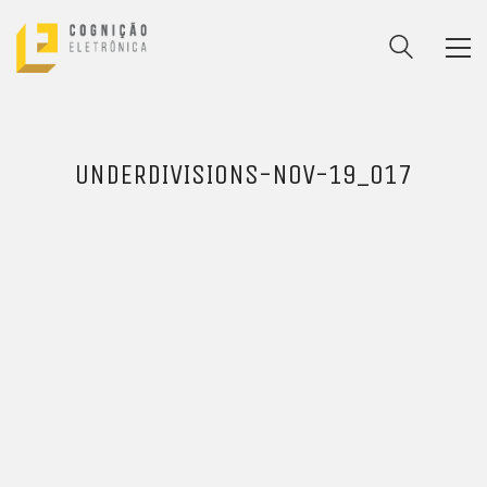
UNDERDIVISIONS-NOV-19_017
ENTRE PARA O NOSSO
MEMBERS CLUB
E receba códigos promocionais para festas, free