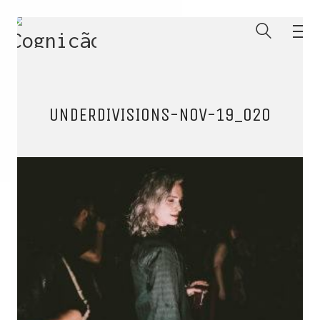
UNDERDIVISIONS-NOV-19_020
ENTRE PARA O NOSSO
MEMBERS CLUB
E receba códigos promocionais para festas, free