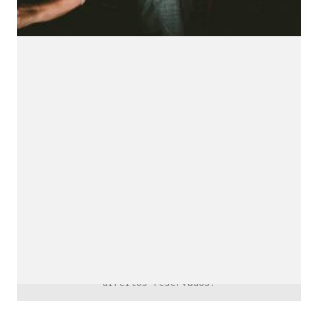
downloads e mais.
É grátis.
Cognição Eletrônica © Copyright 2020. Todos os
direitos reservados.