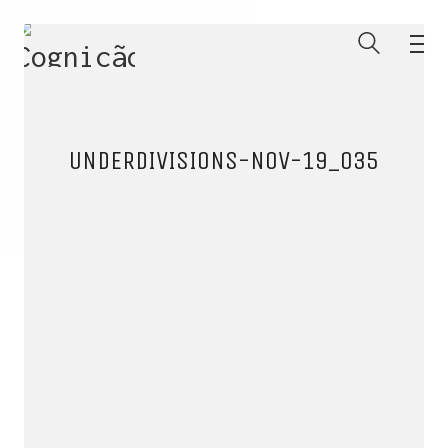
UNDERDIVISIONS-NOV-19_035
ENTRE PARA O NOSSO
MEMBERS CLUB
E receba códigos promocionais para festas, free