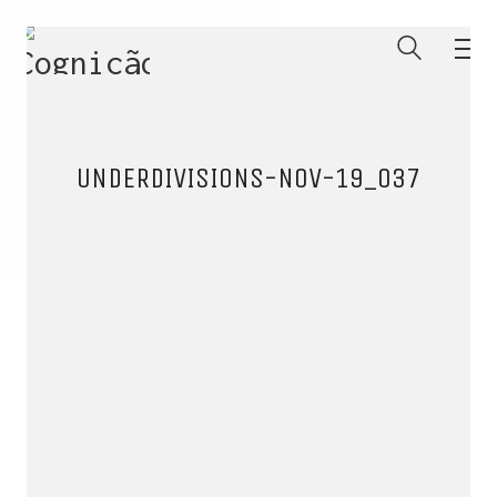
UNDERDIVISIONS-NOV-19_037
ENTRE PARA O NOSSO
MEMBERS CLUB
E receba códigos promocionais para festas, free