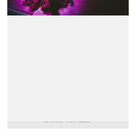
downloads e mais.
É grátis.
Cognição Eletrônica © Copyright 2020. Todos os
direitos reservados.