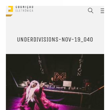
UNDERDIVISIONS-NOV-19_040
ENTRE PARA O NOSSO
MEMBERS CLUB
E receba códigos promocionais para festas, free