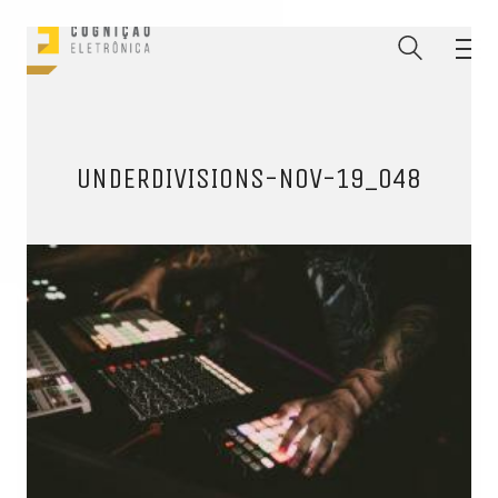
UNDERDIVISIONS-NOV-19_048
ENTRE PARA O NOSSO
MEMBERS CLUB
E receba códigos promocionais para festas, free