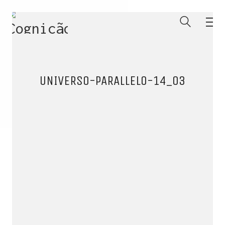
UNIVERSO-PARALLELO-14_03
ENTRE PARA O NOSSO
MEMBERS CLUB
E receba códigos promocionais para festas, free