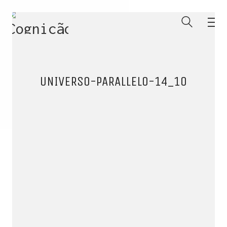
UNIVERSO-PARALLELO-14_10
ENTRE PARA O NOSSO
MEMBERS CLUB
E receba códigos promocionais para festas, free