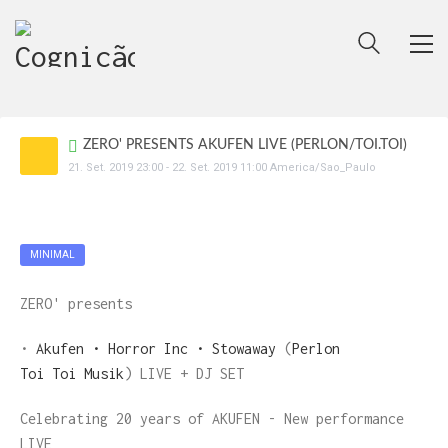
ZERO' PRESENTS AKUFEN LIVE (PERLON/TOI.TOI)
21
.
Set
.
2019
23:00
-
22
.
Set
.
2019
11:00
America/Sao_Paulo
MINIMAL
ZERO' presents
•
Akufen • Horror Inc • Stowaway
(
Perlon
Toi Toi Musik
) LIVE + DJ SET
Celebrating 20 years of AKUFEN - New performance
LIVE