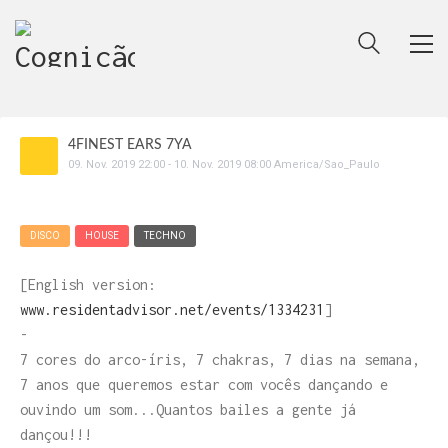
4FINEST EARS 7YA
09
.
Nov
.
2019
22:00
-
10
.
Nov
.
2019
08:00
America/Sao_Paulo
DISCO
HOUSE
TECHNO
[English version:
www.residentadvisor.net/events/1334231
]
-
7 cores do arco-íris, 7 chakras, 7 dias na semana,
7 anos que queremos estar com vocês dançando e
ouvindo um som...Quantos bailes a gente já
dançou!!!