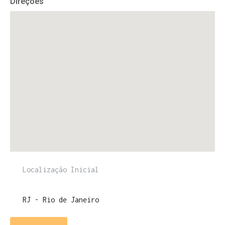
Direções
ENTRE PARA O NOSSO
MEMBERS CLUB
E receba códigos promocionais para festas, free
downloads e mais.
É grátis.