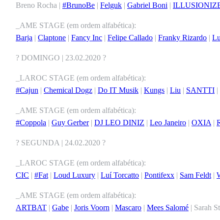
Breno Rocha |
#BrunoBe
|
Felguk
|
Gabriel Boni
|
ILLUSIONIZ
_AME STAGE (em ordem alfabética):
Barja
|
Claptone
|
Fancy Inc
|
Felipe Callado
|
Franky Rizardo
|
Lu
? DOMINGO | 23.02.2020 ?
_LAROC STAGE (em ordem alfabética):
#Cajun
|
Chemical Dogz
|
Do IT Musik
|
Kungs
|
Liu
|
SANTTI
|
_AME STAGE (em ordem alfabética):
#Coppola
|
Guy Gerber
|
DJ LEO DINIZ
|
Leo Janeiro
|
OXIA
|
R
? SEGUNDA | 24.02.2020 ?
_LAROC STAGE (em ordem alfabética):
CIC
|
#Fat
|
Loud Luxury
|
Luí Torcatto
|
Pontifexx
|
Sam Feldt
|
_AME STAGE (em ordem alfabética):
ARTBAT
|
Gabe
|
Joris Voorn
|
Mascaro
|
Mees Salomé
| Sarah St