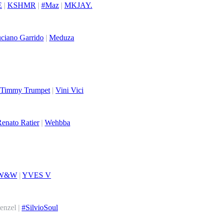
E
|
KSHMR
|
#Maz
|
MKJAY.
ciano Garrido
|
Meduza
Timmy Trumpet
|
Vini Vici
enato Ratier
|
Wehbba
W&W
|
YVES V
enzel |
#SilvioSoul