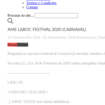
Termos e Condições
Contato
Procurar no site...
AME LAROC FESTIVAL 2020 (CARNAVAL)
22
.
Fevereiro
Fev
.
2020
-
25
.
Fevereiro
Fev
.
2020
America/Sao_Paul
House
Techno
Programe-se: seu novo festival de Carnaval já tem data, horário e
Nos dias 22, 23 e 24 de Fevereiro de 2020 vamos mergulhar fun
------------------------------------
LINE-UP:
? SÁBADO | 22.02.2020 ?
_LAROC STAGE (em ordem alfabética):