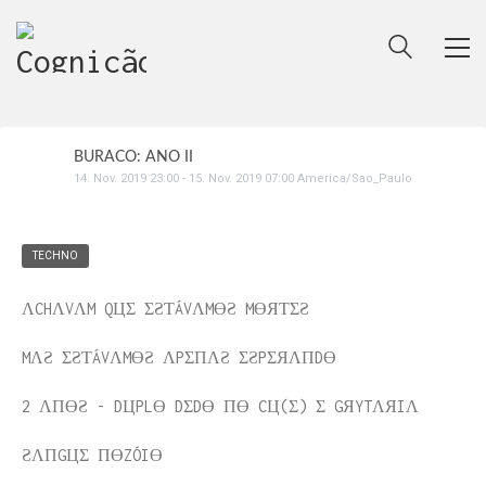
BURACO: ANO II
14
.
Nov
.
2019
23:00
-
15
.
Nov
.
2019
07:00
America/Sao_Paulo
TECHNO
ΛCHΛVΛM QЦΣ ΣƧƬÁVΛMӨƧ MӨЯƬΣƧ
MΛƧ ΣƧƬÁVΛMӨƧ ΛPΣПΛƧ ΣƧPΣЯΛПDӨ
2 ΛПӨƧ - DЦPLӨ DΣDӨ ПӨ CЦ(Σ) Σ GЯYTΛЯIΛ
ƧΛПGЦΣ ПӨZÓIӨ