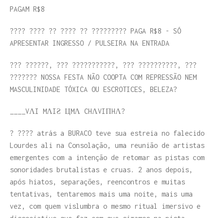
PAGAM R$8
???? ???? ?? ???? ?? ????????? PAGA R$8 - SÓ
APRESENTAR INGRESSO / PULSEIRA NA ENTRADA
??? ??????, ??? ???????????, ??? ??????????, ???
??????? NOSSA FESTA NÃO COOPTA COM REPRESSÃO NEM
MASCULINIDADE TÓXICA OU ESCROTICES, BELEZA?
____VΛI MΛIƧ ЦMΛ CHΛVIПHΛ?
? ???? atrás a BURACO teve sua estreia no falecido
Lourdes ali na Consolação, uma reunião de artistas
emergentes com a intenção de retomar as pistas com
sonoridades brutalistas e cruas. 2 anos depois,
após hiatos, separações, reencontros e muitas
tentativas, tentaremos mais uma noite, mais uma
vez, com quem vislumbra o mesmo ritual imersivo e