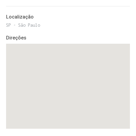
Localização
SP - São Paulo
Direções
ENTRE PARA O NOSSO
MEMBERS CLUB
E receba códigos promocionais para festas, free
downloads e mais.