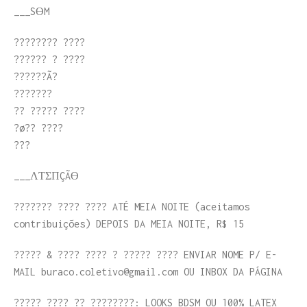
___SӨM
???????? ????
?????? ? ????
??????Ã?
???????
?? ????? ????
?ø?? ????
???
___ΛƬΣПÇÃӨ
??????? ???? ???? ATÉ MEIA NOITE (aceitamos
contribuições) DEPOIS DA MEIA NOITE, R$ 15
????? & ???? ???? ? ????? ???? ENVIAR NOME P/ E-
MAIL buraco.coletivo@gmail.com OU INBOX DA PÁGINA
????? ???? ?? ????????: LOOKS BDSM OU 100% LATEX