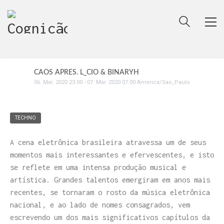
CAOS APRES. L_CIO & BINARYH
06
.
Mar
.
2020
23:00
-
07
.
Mar
.
2020
07:00
America/Sao_Paulo
TECHNO
A cena eletrônica brasileira atravessa um de seus
momentos mais interessantes e efervescentes, e isto
se reflete em uma intensa produção musical e
artística. Grandes talentos emergiram em anos mais
recentes, se tornaram o rosto da música eletrônica
nacional, e ao lado de nomes consagrados, vem
escrevendo um dos mais significativos capítulos da