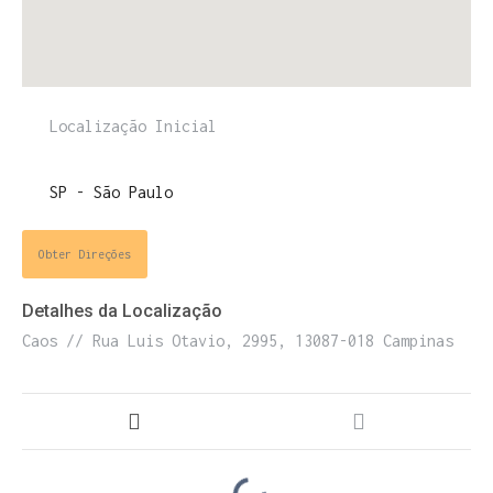
ENTRE PARA O NOSSO
MEMBERS CLUB
E receba códigos promocionais para festas, free
downloads e mais.
É grátis.
Obter Direções
Detalhes da Localização
Caos // Rua Luis Otavio, 2995, 13087-018 Campinas
Cognição Eletrônica © Copyright 2020. Todos os