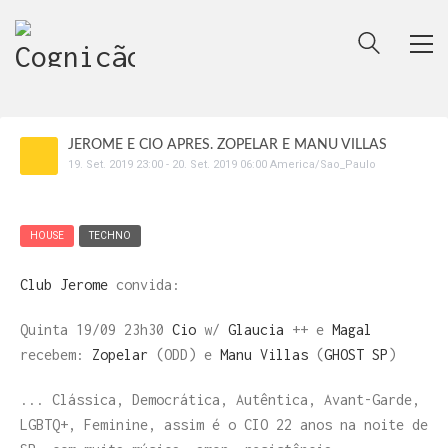
JEROME E CIO APRES. ZOPELAR E MANU VILLAS
19
.
Set
.
2019
23:00
-
20
.
Set
.
2019
06:00
America/Sao_Paulo
HOUSE
TECHNO
Club Jerome
convida:
Quinta 19/09 23h30
Cio
w/
Glaucia
++ e
Magal
recebem:
Zopelar
(ODD) e
Manu Villas
(
GHOST SP
)
... Clássica, Democrática, Autêntica, Avant-Garde,
LGBTQ+, Feminine, assim é o CIO 22 anos na noite de