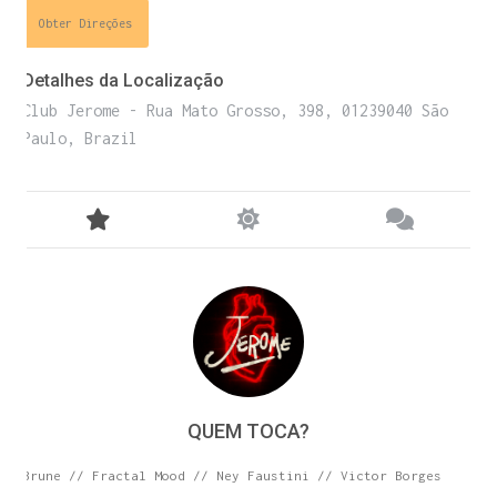
E receba códigos promocionais para festas, free
Obter Direções
downloads e mais.
É grátis.
Detalhes da Localização
Club Jerome - Rua Mato Grosso, 398, 01239040 São
Paulo, Brazil
QUEM TOCA?
Cognição Eletrônica © Copyright 2020. Todos os
direitos reservados.
Brune // Fractal Mood // Ney Faustini // Victor Borges