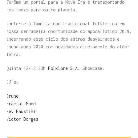
Jerôme um portal para a Nova Era e transportando-
nos todxs para outro planeta.
Junte-se à família não tradicional folklorica em
nossa derradeira oportunidade do apocalíptico 2019,
encerrando esse ciclo dos astros desvairados e
anunciando 2020 com novidades diretamente do além-
Terra.
Quinta 12/12 23h
Folklore S.A.
Showcase.
DJ´s:
Brune
Fractal Mood
Ney Faustini
Victor Borges