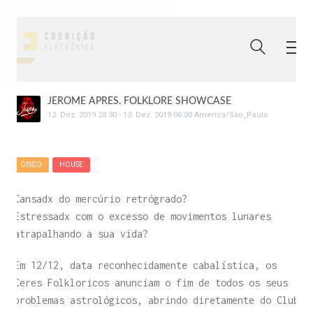
JEROME APRES. FOLKLORE SHOWCASE
12
.
Dez
.
2019
23:30
-
13
.
Dez
.
2019
06:30
America/Sao_Paulo
DISCO
HOUSE
Cansadx do mercúrio retrógrado?
Estressadx com o excesso de movimentos lunares
atrapalhando a sua vida?
Em 12/12, data reconhecidamente cabalística, os
Ceres Folkloricos anunciam o fim de todos os seus
problemas astrológicos, abrindo diretamente do Club