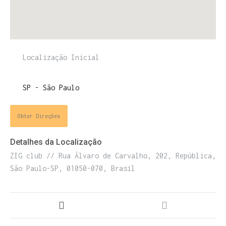
ENTRE PARA O NOSSO
MEMBERS CLUB
E receba códigos promocionais para festas, free
downloads e mais.
É grátis.
Obter Direções
Detalhes da Localização
ZIG club // Rua Álvaro de Carvalho, 202, República,
São Paulo-SP, 01050-070, Brasil