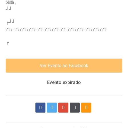
́pís̕t̛a͢,
┘┘
┌┘┘
??? ????????? ?? ?????? ?? ??????? ?????????
┌
Ver Evento no Facebook
Evento expirado