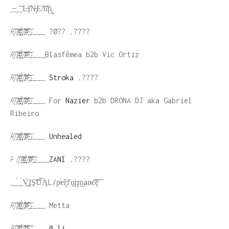
_̶_͝_͘L̶Į͏̕N̶̡E̕/̛͘͞u͡p̢͢
/̴̕/̨͡/͘͟͟/̸͟͟͠#҉̀҉/̕͝͡#҉̴̕͝____ ?Ø?? .????
/̴̕/̨͡/͘͟͟/̸͟͟͠#҉̀҉/̕͝͡#҉̴̕͝____Blasfêmea b2b Vic Ortiz
/̴̕/̨͡/͘͟͟/̸͟͟͠#҉̀҉/̕͝͡#҉̴̕͝____
Stroka
.????
/̴̕/̨͡/͘͟͟/̸͟͟͠#҉̀҉/̕͝͡#҉̴̕͝____ For
Nazier
b2b DRONA DJ aka Gabriel
Ribeiro
/̴̕/̨͡/͘͟͟/̸͟͟͠#҉̀҉/̕͝͡#҉̴̕͝____
Unhealed
/̴̕ /̨͡/͘͟͟/̸͟͟͠#҉̀҉/̕͝͡#҉̴̕͝____
ZANI
.????
__̀͟_̀V̨́͟ĮŞ͡͝U͘͠ĄL/p̵̕e̕ŕ̡fǫ̢r̢m͜an̴c͡͝ę͡
/̴̕/̨͡/͘͟͟/̸͟͟͠#҉̀҉/̕͝͡#҉̴̕͝____ Metta
/̴̕/̨͡/͘͟͟/̸͟͟͠#҉̀҉/̕͝͡#҉̴̕͝____
0_li