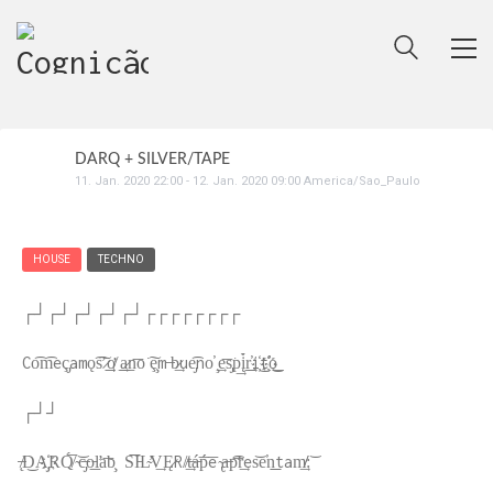
DARQ + SILVER/TAPE
11
.
Jan
.
2020
22:00
-
12
.
Jan
.
2020
09:00
America/Sao_Paulo
HOUSE
TECHNO
┌┘┌┘┌┘┌┘┌┘┌┌┌┌┌┌┌┌
Co͡m͡eç̡amǫ͡s̛͠ ̷͢͢ơ̸ ͢͟a̷͏͟n͞o͘ ͏͠ȩ̧m ̶b̷͢ue̡͡no̕ ̧͢e͞s̡͘p͢į́̀͟r̕͢i҉͜t҉̕̕o͟͜
┌┘┘
̸̶̨D͜A̡҉R͘Q̸́͞ ̴͝c̶̡o̵͟l̛a͞b̧͏ ͏S͞͞I̵L̴̛V͢Ę̷R/̸͢t̶á̵͞ṕ͞e ̴̢a̶p̛͞͡r͢͏es͝e̕n͟͟tam̸̸͢:͝