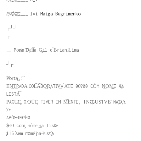
/̴̕/̨͡/͘͟͟/̸͟͟͠#҉̀҉/̕͝͡#҉̴̕͝____
Ivi Maiga Bugrimenko
┌┘┘
┌
___͘Po̶r̸t̷a ͞D͢a̛l͞i̷a͞ G̡il e͞ ́B̵rian ̷L͘ima
┘┌
P̛or͘ta͜::͝
E̶N͢T͟RA͏DA͞ ̵COL͠A͠BO͢R̨ATI̸V͢A ́A̵T̵É 00̛?͘00 CÓM N͟O̶M͜E N҉A
LISTA͝
P̴AGU̸E̡ O ̸Q̵ÙĘ TIVER EM M͠E͘NTE, IN̶C҉LU̴S̕IV̶E̸ NA҉D͢A̶
̕//̶
͏APÓS̵ ͡0̵0?̕00
$̴1͡0͘ com̡ nòme͝ ͟n͏a list̛a̵
̢$1́5 ̕sem n͞ome͝ ̡na ̶l̶ist҉a