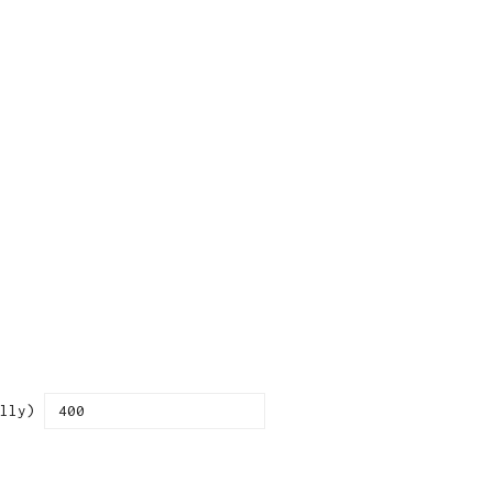
ENTRE PARA O NOSSO
MEMBERS CLUB
ceba códigos promocionais para festas, free downloads e 
É grátis.
lly)