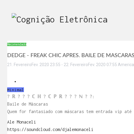
Recomendado
DEDGE - FREAK CHIC APRES. BAILE DE MASCARA
21
.
Fevereiro
Fev
.
2020
23:55
-
22
.
Fevereiro
Fev
.
2020
07:55
America
Minimal
? ℝ ? ? ? ℂ ℍ ? ℂ ℙ ℝ ? ? ? ℕ ? ?:
Baile de Máscaras
Quem for fantasiado com máscaras tem entrada vip até 
Ale Monaceli
https://soundcloud.com/djalemonaceli