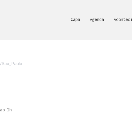
Capa
Agenda
Acontec
S
/Sao_Paulo
as 2h