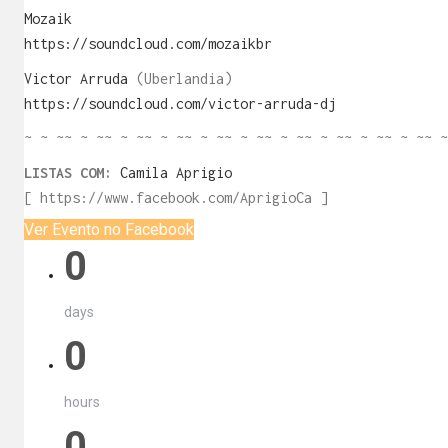
Mozaik
https://soundcloud.com/mozaikbr
Victor Arruda
(Uberlandia)
https://soundcloud.com/victor-arruda-dj
~ ~ ~~ ~ ~~ ~ ~~ ~ ~~ ~ ~~ ~ ~~ ~ ~~ ~ ~~ ~ ~~ ~ ~~ ~
LISTAS COM:
Camila Aprigio
[ https://www.facebook.com/AprigioCa ]
Ver Evento no Facebook
0
days
0
hours
0