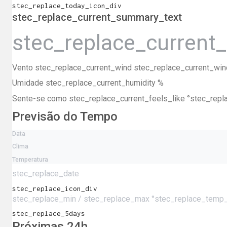
stec_replace_today_icon_div
stec_replace_current_summary_text
stec_replace_current
Vento
stec_replace_current_wind stec_replace_current_win
Umidade
stec_replace_current_humidity %
Sente-se como
stec_replace_current_feels_like °stec_rep
Previsão do Tempo
Data
Clima
Temperatura
stec_replace_date
stec_replace_icon_div
stec_replace_min / stec_replace_max °stec_replace_temp_
stec_replace_5days
Próximas 24h