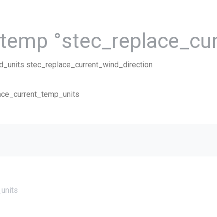
_temp °stec_replace_cu
d_units stec_replace_current_wind_direction
lace_current_temp_units
units