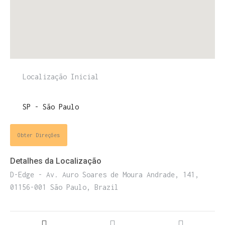
ENTRE PARA O NOSSO
MEMBERS CLUB
E receba códigos promocionais para festas, free
Obter Direções
downloads e mais.
É grátis.
Detalhes da Localização
D-Edge - Av. Auro Soares de Moura Andrade, 141,
01156-001 São Paulo, Brazil