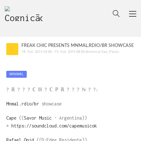
FREAK CHIC PRESENTS MNMAL.RDIO/BR SHOWCASE
18
.
Out
.
2019
23:00
-
19
.
Out
.
2019
08:00
America/Sao_Paulo
MINIMAL
? ℝ ? ? ? ℂ ℍ ? ℂ ℙ ℝ ? ? ? ℕ ? ?:
Mnmal.rdio/br
showcase
Cape
((
Savor Music
- Argentina))
*
https://soundcloud.com/capemusicok
Rafael Onid
((D-Edge Residente))