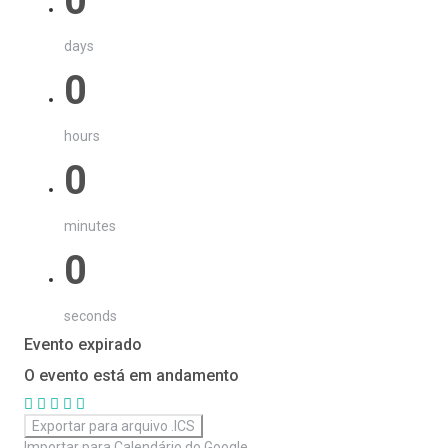
0
days
0
hours
0
minutes
0
seconds
Evento expirado
O evento está em andamento
Exportar para arquivo .ICS
Importar para Calendário do Google