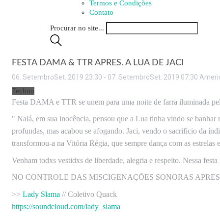
Termos e Condições
Contato
Procurar no site...
FESTA DAMA & TTR APRES. A LUA DE JACI
06
.
Setembro
Set
.
2019
23:30
-
07
.
Setembro
Set
.
2019
07:30
Ameri
Techno
Festa DAMA e TTR se unem para uma noite de farra iluminada pelo
" Naiá, em sua inocência, pensou que a Lua tinha vindo se banhar 
profundas, mas acabou se afogando. Jaci, vendo o sacrifício da índi
transformou-a na Vitória Régia, que sempre dança com as estrelas e
Venham todxs vestidxs de liberdade, alegria e respeito. Nessa festa
NO CONTROLE DAS MISCIGENAÇÕES SONORAS APRE
>>
Lady Slama
// Coletivo Quack
https://soundcloud.com/lady_slama