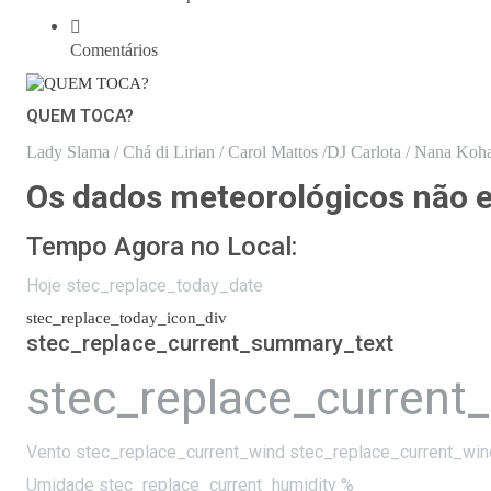
Comentários
QUEM TOCA?
Lady Slama / Chá di Lirian / Carol Mattos /DJ Carlota / Nana Koha
Os dados meteorológicos não es
Tempo Agora no Local:
Hoje stec_replace_today_date
stec_replace_today_icon_div
stec_replace_current_summary_text
stec_replace_current
Vento
stec_replace_current_wind stec_replace_current_win
Umidade
stec_replace_current_humidity %