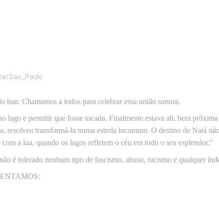
ca/Sao_Paulo
 luar. Chamamos a todos para celebrar essa união sonora.
no lago e permitir que fosse tocada. Finalmente estava ali, bem próxim
a, resolveu transformá-la numa estrela incomum. O destino de Naiá não e
 com a lua, quando os lagos refletem o céu em todo o seu esplendor."
 não é tolerado nenhum tipo de fascismo, abuso, racismo e qualquer índ
SENTAMOS: