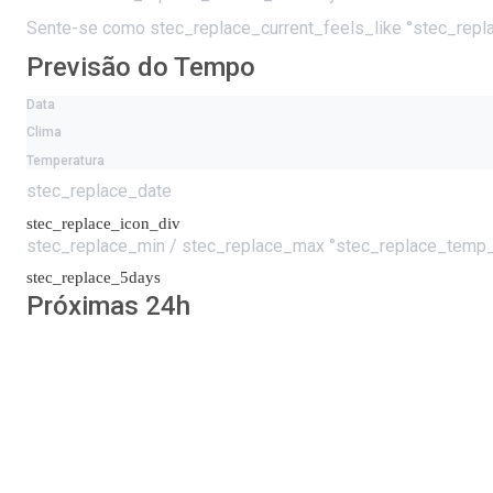
Sente-se como
stec_replace_current_feels_like °stec_rep
Previsão do Tempo
Data
Clima
Temperatura
stec_replace_date
stec_replace_icon_div
stec_replace_min / stec_replace_max °stec_replace_temp_
stec_replace_5days
Próximas 24h