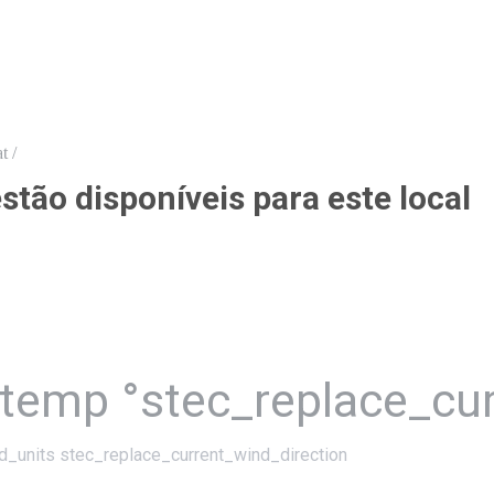
t /
tão disponíveis para este local
_temp °stec_replace_cu
d_units stec_replace_current_wind_direction