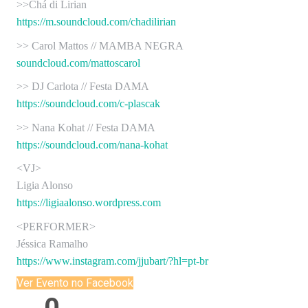
>>Chá di Lirian
https://m.soundcloud.com/chadilirian
>> Carol Mattos // MAMBA NEGRA
soundcloud.com/mattoscarol
>> DJ Carlota // Festa DAMA
https://soundcloud.com/c-plascak
>> Nana Kohat // Festa DAMA
https://soundcloud.com/nana-kohat
<VJ>
Ligia Alonso
https://ligiaalonso.wordpress.com
<PERFORMER>
Jéssica Ramalho
https://www.instagram.com/jjubart/?hl=pt-br
Ver Evento no Facebook