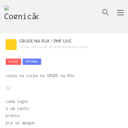
GRUDE NA RUA * PMF LIVE
13
.
Set
.
2019
16:00
-
22:00
America/Sao_Paulo
HOUSE
MINIMAL
corpo nu corpo no GRUDE na RUA
//
cada lugar
é um canto
pronto
pra se apegar