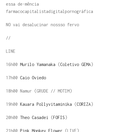
essa de-mência
farmacocapitalistadigitalpornográfica
NO vai desalucinar nossso fervo
//
LINE
16h00
Murilo Yamanaka
(
Coletivo GEMA
)
17h00
Caio Oviedo
18h00 Namur (GRUDE // MOTIM)
19h00
Kauara Pollyvitaminika
(
CORIZA
)
20h00
Theo Casadei
(
FOFIS
)
21h00
Pink Monkey Flower
(LIVE)