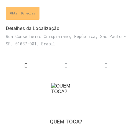
ENTRE PARA O NOSSO
MEMBERS CLUB
Obter Direções
E receba códigos promocionais para festas, free
Detalhes da Localização
downloads e mais.
É grátis.
Rua Conselheiro Crispiniano, República, São Paulo -
SP, 01037-001, Brasil
QUEM TOCA?