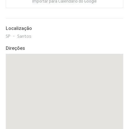
Importar para Calendário do Google
Localização
SP - Santos
Direções
ENTRE PARA O NOSSO
MEMBERS CLUB
E receba códigos promocionais para festas, free
downloads e mais.
É grátis.