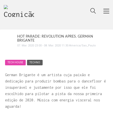
HOT PARADE: REVOLUTION APRES. GERMAN
BRIGANTE
07
.
Mar
.
2020
23:00
-
08
.
Mar
.
2020
11:30
America/Sao_Paulo
TECH HOUSE
TECHNO
German Brigante é um artista cuja paixão e
dedicação para produzir bombas para o dancefloor é
insuperável e justamente por isso que ele foi
escolhido para pilotar a pista da nossa primeira
edição de 2020. Música com energia visceral nos
aguarda!