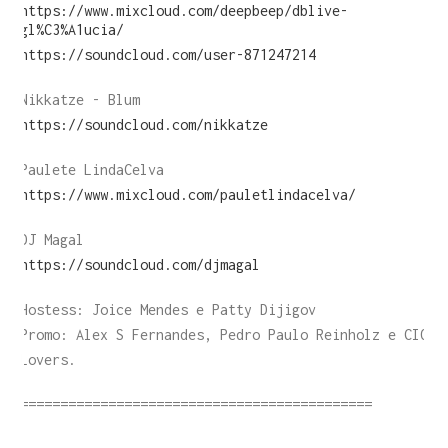
https://www.mixcloud.com/deepbeep/dblive-
gl%C3%A1ucia/
https://soundcloud.com/user-871247214
Nikkatze - Blum
https://soundcloud.com/nikkatze
Paulete LindaCelva
https://www.mixcloud.com/pauletlindacelva/
DJ Magal
https://soundcloud.com/djmagal
Hostess: Joice Mendes e Patty Dijigov
Promo: Alex S Fernandes, Pedro Paulo Reinholz e CIO
Lovers.
============================================