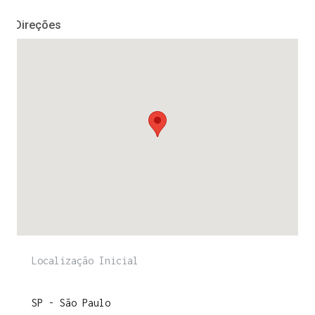
Direções
ENTRE PARA O NOSSO
MEMBERS CLUB
E receba códigos promocionais para festas, free
downloads e mais.
É grátis.