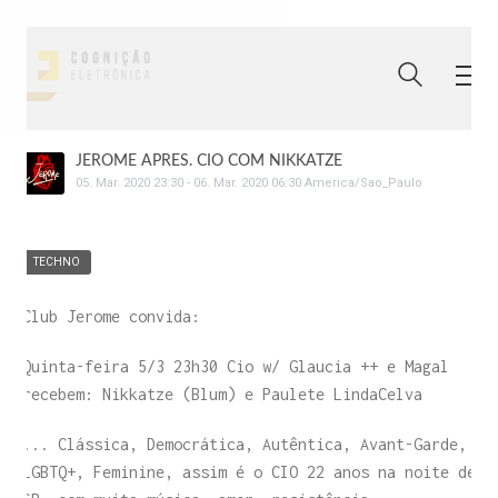
JEROME APRES. CIO COM NIKKATZE
05
.
Mar
.
2020
23:30
-
06
.
Mar
.
2020
06:30
America/Sao_Paulo
TECHNO
Club Jerome convida:
Quinta-feira 5/3 23h30 Cio w/ Glaucia ++ e Magal
recebem: Nikkatze (Blum) e Paulete LindaCelva
... Clássica, Democrática, Autêntica, Avant-Garde,
LGBTQ+, Feminine, assim é o CIO 22 anos na noite de