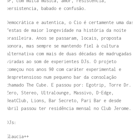
SP, com muita música, amor, resistência,
persistencia, babado e confusão.
Democrática e autentica, o Cio é certamente uma das
festas de maior longevidade na história da noite
brasileira. Anos se passaram, locais, proposta
sonora, mas sempre se mantendo fiel à cultura
alternativa com mais de duas décadas de madrugadas
viradas ao som de experientes DJs. O projeto
começou nos anos 90 com caráter experimental e
despretensioso num pequeno bar da consolação
chamado The Cube. E passou por: Egotrip, Torre Dr.
Zero, Stereo, Ultralounge, Massivo, D-Edge,
BeatClub, Lions, Bar Secreto, Pari Bar e desde
Abril passou ter residência mensal no Club Jerome.
DJs:
Glaucia++