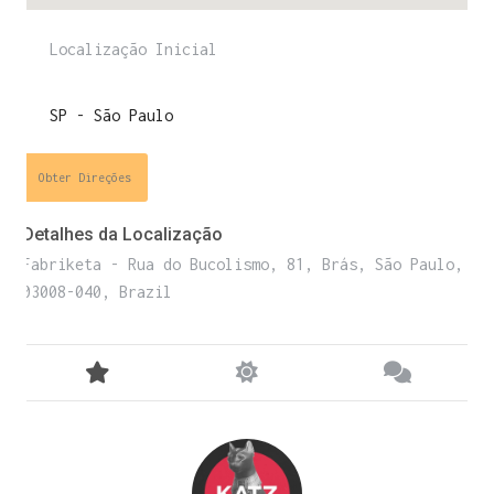
ENTRE PARA O NOSSO
MEMBERS CLUB
E receba códigos promocionais para festas, free
Obter Direções
downloads e mais.
É grátis.
Detalhes da Localização
Fabriketa - Rua do Bucolismo, 81, Brás, São Paulo,
03008-040, Brazil