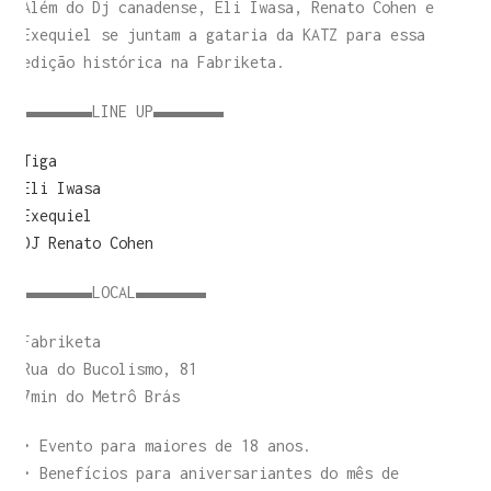
Além do Dj canadense, Eli Iwasa, Renato Cohen e
Exequiel se juntam a gataria da KATZ para essa
edição histórica na Fabriketa.
▬▬▬▬LINE UP▬▬▬▬
Tiga
Eli Iwasa
Exequiel
DJ Renato Cohen
▬▬▬▬LOCAL▬▬▬▬
Fabriketa
Rua do Bucolismo, 81
7min do Metrô Brás
• Evento para maiores de 18 anos.
• Benefícios para aniversariantes do mês de