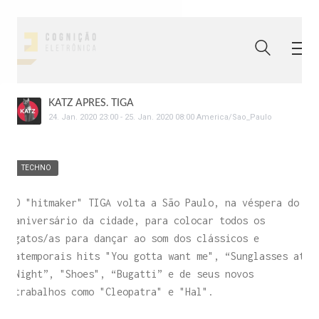
KATZ APRES. TIGA
24
.
Jan
.
2020
23:00
-
25
.
Jan
.
2020
08:00
America/Sao_Paulo
TECHNO
O "hitmaker" TIGA volta a São Paulo, na véspera do
aniversário da cidade, para colocar todos os
gatos/as para dançar ao som dos clássicos e
atemporais hits "You gotta want me", “Sunglasses at
Night”, "Shoes", “Bugatti” e de seus novos
trabalhos como "Cleopatra" e "Hal".