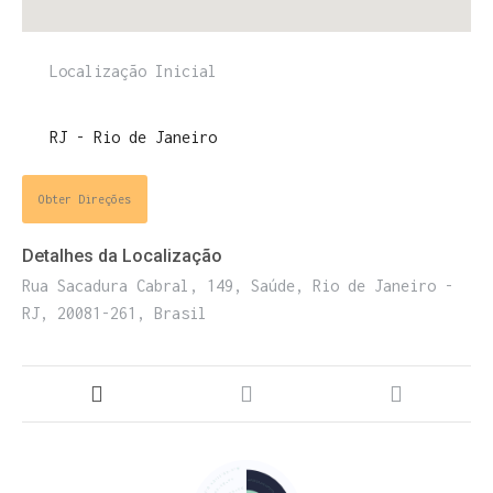
ENTRE PARA O NOSSO
MEMBERS CLUB
E receba códigos promocionais para festas, free
Obter Direções
downloads e mais.
É grátis.
Detalhes da Localização
Rua Sacadura Cabral, 149, Saúde, Rio de Janeiro -
RJ, 20081-261, Brasil