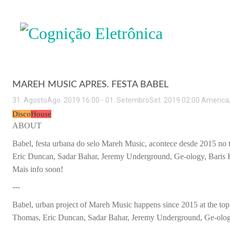
MAREH MUSIC APRES. FESTA BABEL
31
.
Agosto
Ago
.
2019
16:00
-
01
.
Setembro
Set
.
2019
02:00
America
Disco
House
ABOUT
Babel, festa urbana do selo Mareh Music, acontece desde 2015 no t
Eric Duncan, Sadar Bahar, Jeremy Underground, Ge-ology, Baris K 
Mais info soon!
---
Babel, urban project of Mareh Music happens since 2015 at the top 
Thomas, Eric Duncan, Sadar Bahar, Jeremy Underground, Ge-ology, 