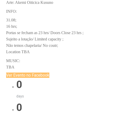
Arte: Akemi Oiticica Kusuno
INFO:
31.08;
16 hrs;
Portas se fecham as 23 hrs/ Doors Close 23 hrs ;
Sujeito a lotação/ Limited capacity ;
Não temos chapelaria/ No coutr;
Location TBA
MUSIC:
TBA
Ver Evento no Facebook
0
days
0