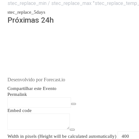
stec_replace_min / stec_replace_max °stec_replace_temp_
stec_replace_5days
Próximas 24h
Desenvolvido por Forecast.io
Compartilhar este Evento
Permalink
Embed code
Width in pixels (Height will be calculated automatically)