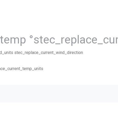
_temp °stec_replace_cu
d_units stec_replace_current_wind_direction
lace_current_temp_units