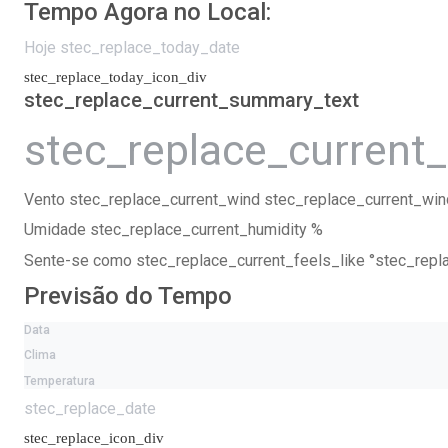
Tempo Agora no Local:
Hoje stec_replace_today_date
stec_replace_today_icon_div
stec_replace_current_summary_text
stec_replace_current
Vento
stec_replace_current_wind stec_replace_current_win
Umidade
stec_replace_current_humidity %
Sente-se como
stec_replace_current_feels_like °stec_rep
Previsão do Tempo
Data
Clima
Temperatura
stec_replace_date
stec_replace_icon_div