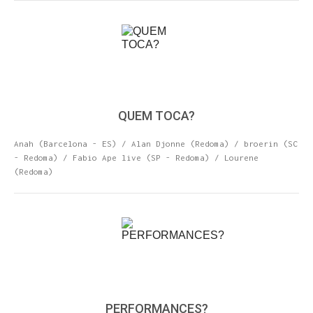
QUEM TOCA?
Anah (Barcelona - ES) / Alan Djonne (Redoma) / broerin (SC
- Redoma) / Fabio Ape live (SP - Redoma) / Lourene
(Redoma)
ENTRE PARA O NOSSO
MEMBERS CLUB
E receba códigos promocionais para festas, free
downloads e mais.
PERFORMANCES?
É grátis.