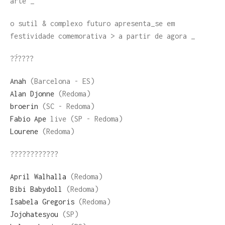
arte _
o sutil & complexo futuro apresenta_se em
festividade comemorativa > a partir de agora _
??́????
Anah
(Barcelona - ES)
Alan Djonne
(Redoma)
broerin
(SC - Redoma)
Fabio Ape
live (SP - Redoma)
Lourene
(Redoma)
????????????
April Walhalla
(Redoma)
Bibi Babydoll
(Redoma)
Isabela Gregoris
(Redoma)
Jojohatesyou
(SP)