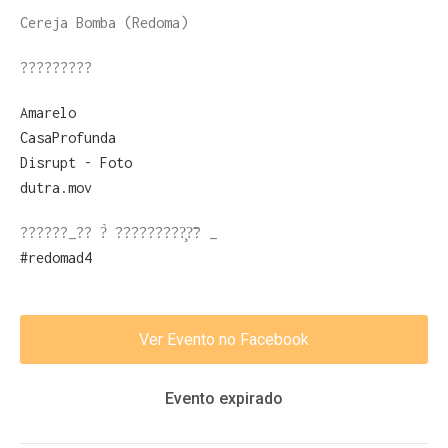
Cereja Bomba (Redoma)
?????????
Amarelo
CasaProfunda
Disrupt - Foto
dutra.mov
??????_?? ?̀ ?????????̧?̃? _
#redomad4
Ver Evento no Facebook
Evento expirado