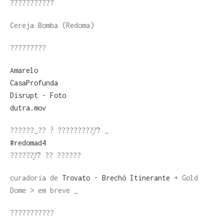
???????????
Cereja Bomba (Redoma)
?????????
Amarelo
CasaProfunda
Disrupt - Foto
dutra.mov
??????_?? ?̀ ?????????̧?̃? _
#redomad4
??????̧?̃? ?? ??????
curadoria de
Trovato - Brechó Itinerante
+ Gold
Dome > em breve _
???????????