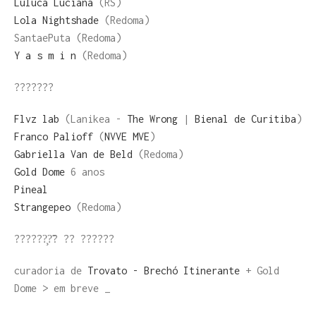
Luluca Luciana
(RS)
Lola Nightshade
(Redoma)
SantaePuta (Redoma)
Y a s m i n
(Redoma)
???????
Flvz lab
(Lanikea -
The Wrong
|
Bienal de Curitiba
)
Franco Palioff
(
NVVE MVE
)
Gabriella Van de Beld
(Redoma)
Gold Dome
6 anos
Pineal
Strangepeo
(Redoma)
??????̧?̃? ?? ??????
curadoria de
Trovato - Brechó Itinerante
+ Gold
Dome > em breve _