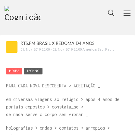
RTS.FM BRASIL X REDOMA D4 ANOS
01
.
Nov
.
2019
20:00
-
02
.
Nov
.
2019
20:00
America/Sao_Paulo
HOUSE
TECHNO
PARA CADA NOVA DESCOBERTA > ACEITAÇÃO _
em diversas viagens ao refúgio > após 4 anos de
portais expostos > constata_se >
de nada serve o corpo sem vibrar _
holografias > ondas > contatos > arrepios >