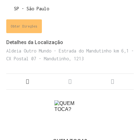
ENTRE PARA O NOSSO
MEMBERS CLUB
E receba códigos promocionais para festas, free
Obter Direções
downloads e mais.
É grátis.
Detalhes da Localização
Aldeia Outro Mundo - Estrada do Mandutinho km 6,1 -
CX Postal 07 - Mandutinho, 1213