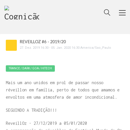
REVEILLOZ #6 - 2019/20
27
.
Dez
.
2019
16:30
-
05
.
Jan
.
2020
16:30
America/Sao_Paulo
TRANCE / DARK / GOA / HITECH
Mais um ano unidos em prol de passar nosso
réveillon em família, perto de todos que amamos e
envoltos em uma atmosfera de amor incondicional.
SEGUINDO A TRADIÇÃO!!!
ReveillOz - 27/12/2019 a 05/01/2020