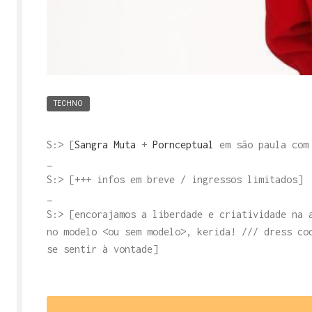
TECHNO
S:> [
Sangra Muta
+
Pornceptual
em são paula co
_
S:> [+++ infos em breve / ingressos limitados]
_
S:> [encorajamos a liberdade e criatividade na 
no modelo <ou sem modelo>, kerida! /// dress co
se sentir à vontade]