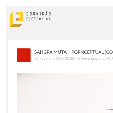
SANGRA MUTA + PORNCEPTUAL [CO
08
.
Fevereiro
.
2020
23:00
-
09
.
Fevereiro
.
2020
10: