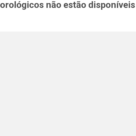
rológicos não estão disponíveis 
ENTRE PARA O NOSSO
MEMBERS CLUB
ceba códigos promocionais para festas, free downloads e 
É grátis.