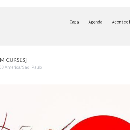
Capa
Agenda
Acontec
M CURSES]
00
America/Sao_Paulo