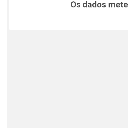
Os dados meteo
E re