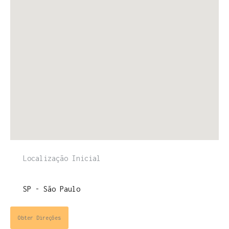
ENTRE PARA O NOSSO
MEMBERS CLUB
E receba códigos promocionais para festas, free
downloads e mais.
É grátis.
Obter Direções