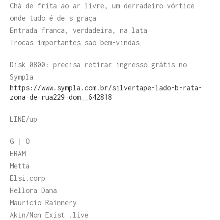
Chá de frita ao ar livre, um derradeiro vórtice
onde tudo é de s graça
Entrada franca, verdadeira, na lata
Trocas importantes são bem-vindas
Disk 0800: precisa retirar ingresso grátis no
Sympla
https://www.sympla.com.br/silvertape-lado-b-rata-
zona-de-rua229-dom__642818
LINE/up
G | O
ERAM
Metta
Elsi.corp
Hellora Dana
Mauricio Rainnery
Akin/Non Exist .live