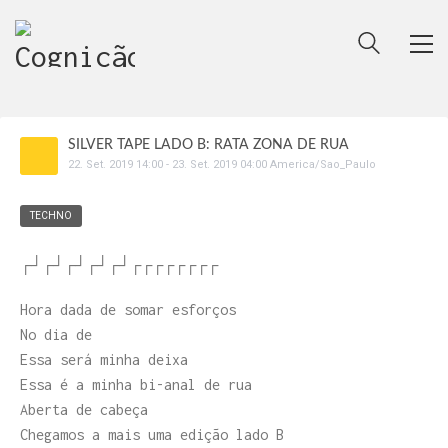
SILVER TAPE LADO B: RATA ZONA DE RUA
22
.
Set
.
2019
14:00
-
23
.
Set
.
2019
04:00
America/Sao_Paulo
TECHNO
┌┘┌┘┌┘┌┘┌┘┌┌┌┌┌┌┌┌
Hora dada de somar esforços
No dia de
Essa será minha deixa
Essa é a minha bi-anal de rua
Aberta de cabeça
Chegamos a mais uma edição lado B