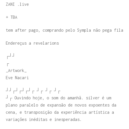
ZANI .live
+ TBA
tem after pago, comprando pelo Sympla não pega fila
Endereçus a revelarions
┌┘┘
┌
_Artwork_
Eve Nacari
┘┘┌┘┌┘┌┘┌ ┘┌ ┘┌ ┘┌
┘┌ Ouvindo hoje, o som do amanhã. silver é um
plano paralelo de expansão de novos expoentes da
cena, e transposição da experiência artística a
variações inéditas e inesperadas.