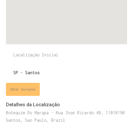
ENTRE PARA O NOSSO
MEMBERS CLUB
E receba códigos promocionais para festas, free
Obter Direções
downloads e mais.
É grátis.
Detalhes da Localização
Botequim Do Marapa - Rua José Ricardo 49, 11010190
Santos, Sao Paulo, Brazil