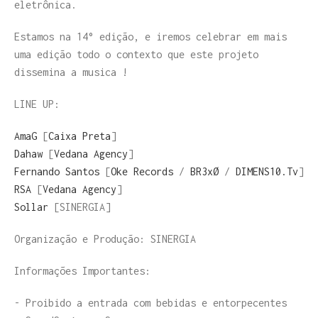
eletrônica.
Estamos na 14° edição, e iremos celebrar em mais
uma edição todo o contexto que este projeto
dissemina a musica !
LINE UP:
AmaG
[
Caixa Preta
]
Dahaw
[
Vedana Agency
]
Fernando Santos
[
Oke Records
/
BR3xØ
/
DIMENS10.Tv
]
RSA
[
Vedana Agency
]
Sollar
[SINERGIA]
Organização e Produção: SINERGIA
Informações Importantes:
- Proibido a entrada com bebidas e entorpecentes