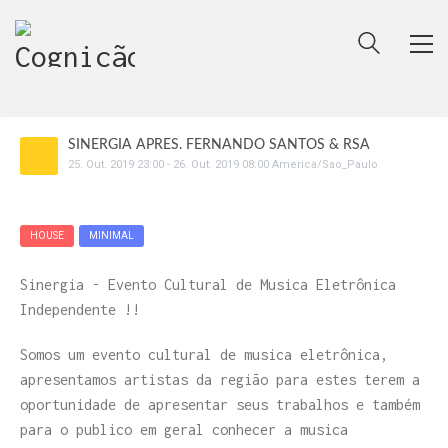
SINERGIA APRES. FERNANDO SANTOS & RSA
25
.
Out
.
2019
23:00
-
26
.
Out
.
2019
08:00
America/Sao_Paulo
HOUSE
MINIMAL
Sinergia - Evento Cultural de Musica Eletrônica
Independente !!
Somos um evento cultural de musica eletrônica,
apresentamos artistas da região para estes terem a
oportunidade de apresentar seus trabalhos e também
para o publico em geral conhecer a musica