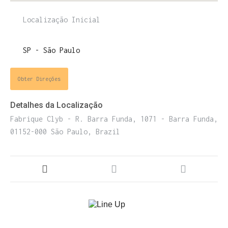
ENTRE PARA O NOSSO
MEMBERS CLUB
E receba códigos promocionais para festas, free
downloads e mais.
Obter Direções
É grátis.
Detalhes da Localização
Fabrique Clyb - R. Barra Funda, 1071 - Barra Funda,
01152-000 São Paulo, Brazil