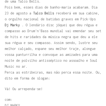
de uma Talco Bells.
Pois bem, esses dias de banho-maria acabaram. Dia
23 de agosto a
Talco Bells
receberá em sua cabine,
o orgulho nacional de batidas graves em Pick-Ups
Dj Marky
. O lendário disc jóquei que deu régua e
compasso ao Drum'n'Bass mundial vai emendar seu set
de hits e raridades da música negra que deu a ele
sua régua e seu compasso. Assim sendo, lustre seu
melhor calçado, espane seu melhor traje, alongue
vossa panturrilha e convoque as amizades para uma
noite de polvilho antisséptico no assoalho e Soul
Music no ar.
Perca as estribeiras, mas não perca essa noite. Ou,
dito em forma de slogan:
Vá! Ou arrependa-se!
com:
DJ MARKY