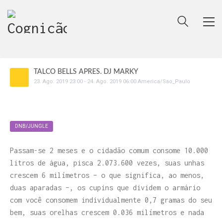
TALCO BELLS APRES. DJ MARKY
23
.
Ago
.
2019
23:00
-
24
.
Ago
.
2019
06:00
America/Sao_Paulo
DNB/JUNGLE
Passam-se 2 meses e o cidadão comum consome 10.000
litros de água, pisca 2.073.600 vezes, suas unhas
crescem 6 milímetros – o que significa, ao menos,
duas aparadas –, os cupins que dividem o armário
com você consomem individualmente 0,7 gramas do seu
bem, suas orelhas crescem 0.036 milímetros e nada