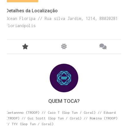
E receba códigos promocionais para festas, free
Detalhes da Localização
downloads e mais.
É grátis.
Ocean Floripa // Rua silva Jardim, 1214, 88020281
Florianópolis
QUEM TOCA?
Caetannno (TROOP) // Caio T (Gop Tun / Coral) // Eduard
(TROOP) // Gui Scott (Gop Tun / Coral) // Romina (TROOP)
Cognição Eletrônica © Copyright 2020. Todos os
direitos reservados.
// TYV (Gop Tun / Coral)