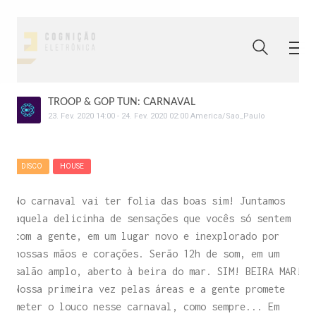
TROOP & GOP TUN: CARNAVAL
23
.
Fev
.
2020
14:00
-
24
.
Fev
.
2020
02:00
America/Sao_Paulo
DISCO
HOUSE
No carnaval vai ter folia das boas sim! Juntamos
aquela delicinha de sensações que vocês só sentem
com a gente, em um lugar novo e inexplorado por
nossas mãos e corações. Serão 12h de som, em um
salão amplo, aberto à beira do mar. SIM! BEIRA MAR!
Nossa primeira vez pelas áreas e a gente promete
meter o louco nesse carnaval, como sempre... Em