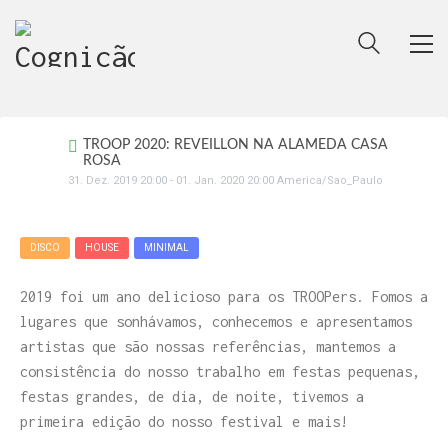
TROOP 2020: REVEILLON NA ALAMEDA CASA
ROSA
31
.
Dez
.
2019
20:00
-
01
.
Jan
.
2020
20:00
America/Sao_Paulo
DISCO
HOUSE
MINIMAL
2019 foi um ano delicioso para os TROOPers. Fomos a
lugares que sonhávamos, conhecemos e apresentamos
artistas que são nossas referências, mantemos a
consistência do nosso trabalho em festas pequenas,
festas grandes, de dia, de noite, tivemos a
primeira edição do nosso festival e mais!