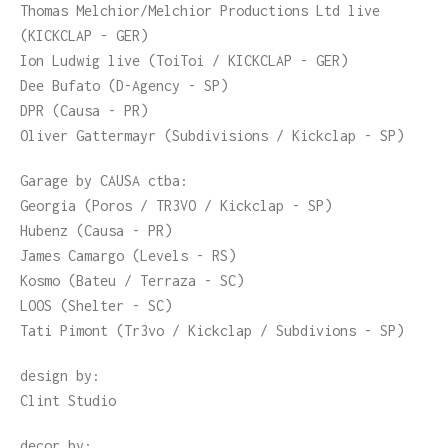
Thomas Melchior/Melchior Productions Ltd live
(KICKCLAP - GER)
Ion Ludwig live (ToiToi / KICKCLAP - GER)
Dee Bufato (D-Agency - SP)
DPR (Causa - PR)
Oliver Gattermayr (Subdivisions / Kickclap - SP)
Garage by CAUSA ctba:
Georgia (Poros / TR3VO / Kickclap - SP)
Hubenz (Causa - PR)
James Camargo (Levels - RS)
Kosmo (Bateu / Terraza - SC)
LOOS (Shelter - SC)
Tati Pimont (Tr3vo / Kickclap / Subdivions - SP)
design by:
Clint Studio
decor by: