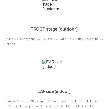
TROOP stage (outdoor):
Brune // Caetannno // Eduard // Marc-lo // Ney Faustini //
Romina
ENTRE PARA O NOSSO
MEMBERS CLUB
E receba códigos promocionais para festas, free
downloads e mais.
É grátis.
EARside (indoor):
Thomas Melchior/Melchior Productions Ltd live (KICKCLAP -
GER) Ion Ludwig live (ToiToi / KICKCLAP - GER) // Dee