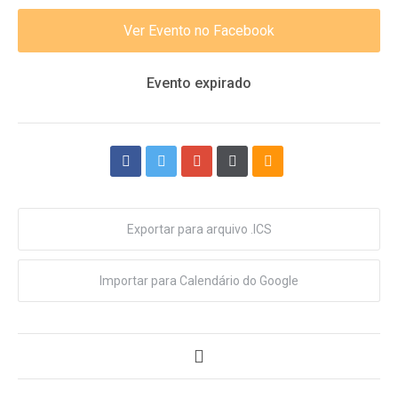
ENTRE PARA O NOSSO
MEMBERS CLUB
Ver Evento no Facebook
E receba códigos promocionais para festas, free
downloads e mais.
É grátis.
Evento expirado
Exportar para arquivo .ICS
Importar para Calendário do Google
Cognição Eletrônica © Copyright 2020. Todos os