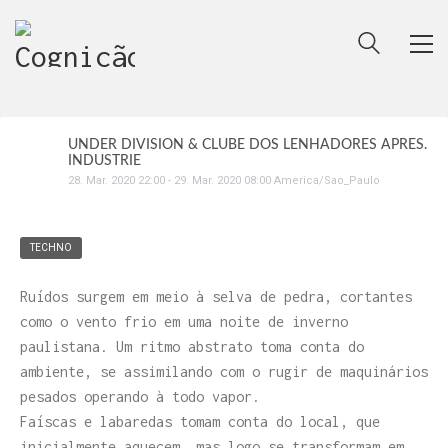
UNDER DIVISION & CLUBE DOS LENHADORES APRES.
INDUSTRIE
28
.
Mar
.
2020
22:00
-
29
.
Mar
.
2020
08:00
America/Sao_Paulo
TECHNO
Ruídos surgem em meio à selva de pedra, cortantes
como o vento frio em uma noite de inverno
paulistana. Um ritmo abstrato toma conta do
ambiente, se assimilando com o rugir de maquinários
pesados operando à todo vapor.
Faíscas e labaredas tomam conta do local, que
inicialmente aquecem, mas logo se transformam em