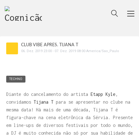
CLUB VIBE APRES. TIJANA T
06
.
Dez
.
2019
23:00
-
07
.
Dez
.
2019
08:00
America/Sao_Paulo
TECHNO
Diante do cancelamento do artista
Etapp Kyle
,
convidamos
Tijana T
para se apresentar no clube na
mesma data! Há mais de uma década, Tijana T é
figura-chave na cena eletrônica da Sérvia. Presente
em line-ups de diversos festivais por todo o mundo,
a DJ é muito conhecida não só por sua habilidade de