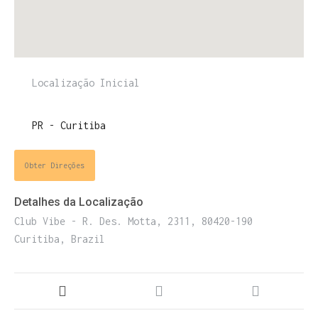
ENTRE PARA O NOSSO
MEMBERS CLUB
E receba códigos promocionais para festas, free
downloads e mais.
Obter Direções
É grátis.
Detalhes da Localização
Club Vibe - R. Des. Motta, 2311, 80420-190
Curitiba, Brazil