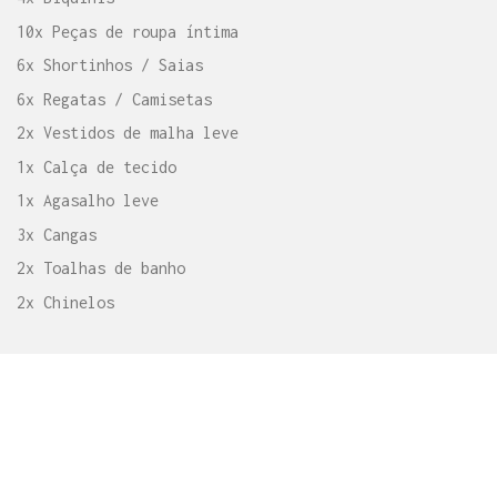
10x Peças de roupa íntima
6x Shortinhos / Saias
6x Regatas / Camisetas
2x Vestidos de malha leve
1x Calça de tecido
1x Agasalho leve
3x Cangas
2x Toalhas de banho
2x Chinelos
// DICAS COGNIÇÃO:
Priorize roupas com tecidos leves. Além de serem