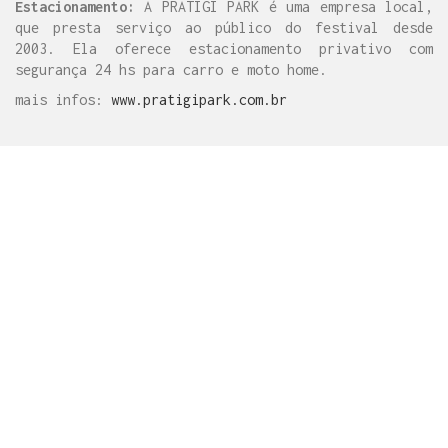
Estacionamento:
A PRATIGI PARK é uma empresa local,
que presta serviço ao público do festival desde
2003. Ela oferece estacionamento privativo com
segurança 24 hs para carro e moto home.
mais infos:
www.pratigipark.com.br
// DICAS COGNIÇÃO:
Não entre na estrada de terra antes de Ituberá,
seguindo a rota mais curta sugerida pelo GPS – é
perigoso.
Os caminhos que ligam Gandú a Pirai do Norte
parecem ser mais rápidos, mas a estrada é
esburacada e oferece perigos reais de assalto.
É uma viagem extensa e com percursos que exigem
muita atenção do condutor. Nem pense em pegar no
volante após ingerir álcool, mesmo que em pequena
quantidade.