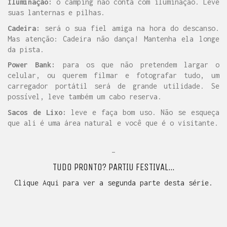
Iluminação:
o camping não conta com iluminação. Leve
suas lanternas e pilhas.
Cadeira:
será o sua fiel amiga na hora do descanso.
Mas atenção: Cadeira não dança! Mantenha ela longe
da pista.
Power Bank:
para os que não pretendem largar o
celular, ou querem filmar e fotografar tudo, um
carregador portátil será de grande utilidade. Se
possível, leve também um cabo reserva.
Sacos de Lixo:
leve e faça bom uso. Não se esqueça
que ali é uma área natural e você que é o visitante.
–
TUDO PRONTO? PARTIU FESTIVAL…
Clique Aqui para ver a segunda parte desta série.
ENTRE PARA O NOSSO
MEMBERS CLUB
E receba códigos promocionais para festas, free