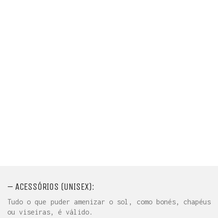
mais confortáveis elas ajudam a reduzir o peso da
mala e ocupam menos espaço.
Não leve peças de cor clara (apenas sua
vestimenta para o réveillon, se desejar). As
duchas do festival utilizam água do mangue e, por
conta de sua cor avermelhada, podem acabar
manchando as roupas.
A sua maior aliada para suportar o colar da Bahia
será uma Canga! Ande sempre acompanhado de uma
delas molhada, nas costas ou na cabeça, e seja
feliz.
Leve, no mínimo, dois Chinelos. Caso você perca
um, ainda terá outro (e acredite, isso não é
difícil de acontecer).
– ACESSÓRIOS (UNISEX):
Tudo o que puder amenizar o sol, como bonés, chapéus
ou viseiras, é válido.