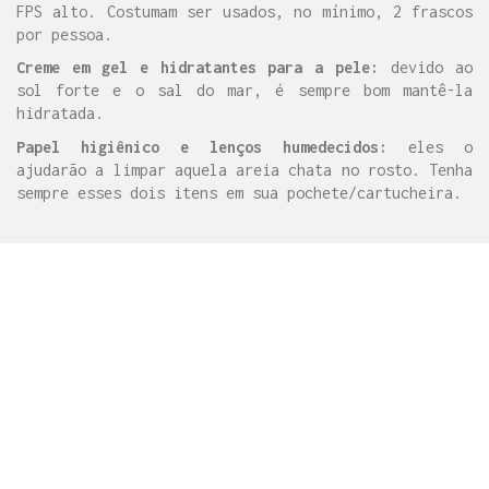
FPS alto. Costumam ser usados, no mínimo, 2 frascos
por pessoa.
Creme em gel e hidratantes para a pele:
devido ao
sol forte e o sal do mar, é sempre bom mantê-la
hidratada.
Papel higiênico e lenços humedecidos:
eles o
ajudarão a limpar aquela areia chata no rosto. Tenha
sempre esses dois itens em sua pochete/cartucheira.
// DICAS COGNIÇÃO:
Leve seus produtos de higiene em uma nécessaire
transparente e com alça. Isso irá agilizar o
processo para encontrar algum item dentro dela,
enquanto estiver em sua barraca ou no banho.
Leve um gancho em formato de S, de ferro ou
plástico, para que possa pendurar a nécessaire