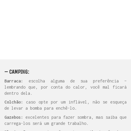
durante o banho. Isso ajudará no manuseio dos
produtos.
As duchas no festival são compartilhadas, ou
seja, não existem portas, apenas divisórias. Caso
prefira, leve consigo uma canga e 2 pregadores de
varal, fazendo assim uma proteção entre as
divisórias.
– CAMPING:
Barraca:
escolha alguma de sua preferência –
lembrando que, por conta do calor, você mal ficará
dentro dela.
Colchão:
caso opte por um inflável, não se esqueça
de levar a bomba para enchê-lo.
Gazebos:
excelentes para fazer sombra, mas saiba que
carrega-los será um grande trabalho.