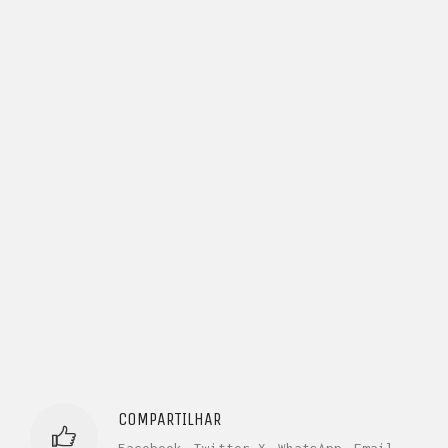
ENTRE PARA O NOSSO
MEMBERS CLUB
E receba códigos promocionais para festas, free
downloads e mais.
É grátis.
COMPARTILHAR
Facebook
Twitter X
WhatsApp
Email