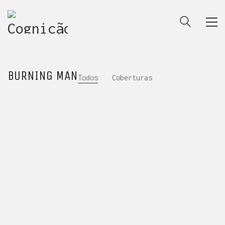
BURNING MAN
Todos
Coberturas
ENTRE PARA O NOSSO
MEMBERS CLUB
E receba códigos promocionais para festas, free